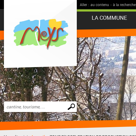
Aller :
au contenu
-
à la recherche
LA COMMUNE
Effectuer
une
recherche