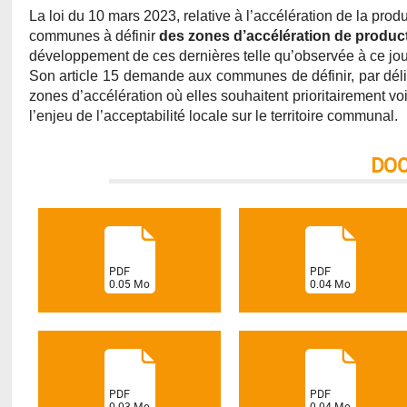
La loi du 10 mars 2023, relative à l’accélération de la prod
communes à définir
des zones d’accélération de produc
développement de ces dernières telle qu’observée à ce jour 
Son article 15 demande aux communes de définir, par délib
zones d’accélération où elles souhaitent prioritairement vo
l’enjeu de l’acceptabilité locale sur le territoire communal.
DO
(
(
PDF
PDF
0.05
Mo
0.04
Mo
)
)
(
(
PDF
PDF
0.03
Mo
0.04
Mo