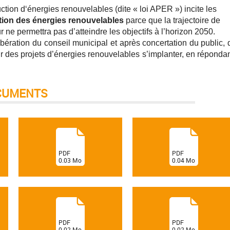
uction d‘énergies renouvelables (dite « loi APER ») incite les
tion des énergies renouvelables
parce que la trajectoire de
ne permettra pas d’atteindre les objectifs à l’horizon 2050.
ération du conseil municipal et après concertation du public, 
ir des projets d’énergies renouvelables s’implanter, en répondan
CUMENTS
(
(
PDF
PDF
0.03
Mo
0.04
Mo
)
)
(
(
PDF
PDF
0.02
Mo
0.02
Mo