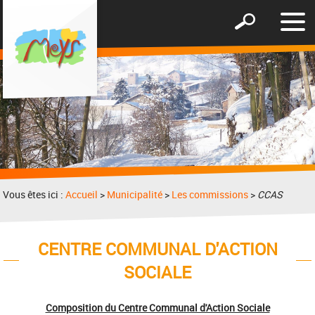
Affic
Afficher
le
le
men
formulaire
de
recherche
Vous êtes ici :
Accueil
>
Municipalité
>
Les commissions
>
CCAS
CENTRE COMMUNAL D'ACTION
SOCIALE
Composition du Centre Communal d'Action Sociale