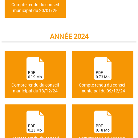
)
Compte rendu du conseil
municipal du 20/01/25
ANNÉE 2024
(
(
PDF
PDF
0.19
Mo
0.73
Mo
)
)
Compte rendu du conseil
Compte rendu du conseil
municipal du 13/12/24
municipal du 09/12/24
(
(
PDF
PDF
0.23
Mo
0.18
Mo
)
)