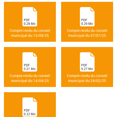
(
(
PDF
PDF
0.28
Mo
0.29
Mo
)
)
Compte rendu du conseil
Compte rendu du conseil
municipal du 15/09/25
municipal du 07/07/25
(
(
PDF
PDF
0.21
Mo
0.27
Mo
)
)
Compte rendu du conseil
Compte rendu du conseil
municipal du 14/04/25
municipal du 24/02/25
(
PDF
0.22
Mo