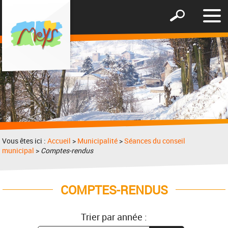
Affic
Afficher
le
le
men
formulaire
de
recherche
Vous êtes ici :
Accueil
>
Municipalité
>
Séances du conseil
municipal
>
Comptes-rendus
COMPTES-RENDUS
Trier par année :