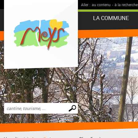
Aller :
au contenu
-
à la recherche
LA COMMUNE
Effectuer
une
recherche