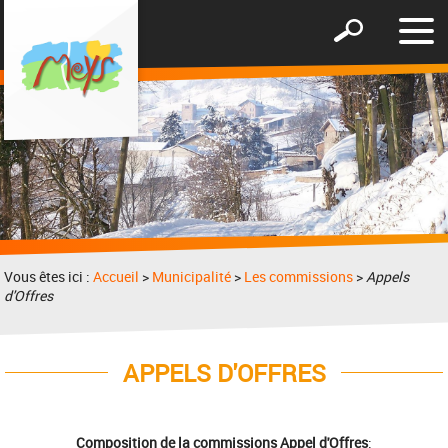
Affic
Afficher
le
le
men
formulaire
de
recherche
Vous êtes ici :
Accueil
>
Municipalité
>
Les commissions
>
Appels
d'Offres
APPELS D'OFFRES
Composition de la commissions Appel d'Offres
: