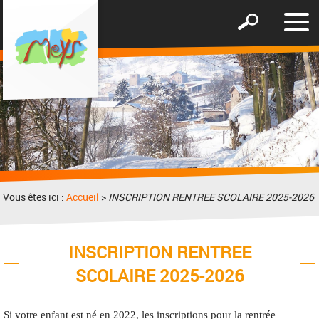
Affic
Afficher
le
le
men
formulaire
de
recherche
Vous êtes ici :
Accueil
>
INSCRIPTION RENTREE SCOLAIRE 2025-2026
INSCRIPTION RENTREE
SCOLAIRE 2025-2026
Si votre enfant est né en 2022, les inscriptions pour la rentrée