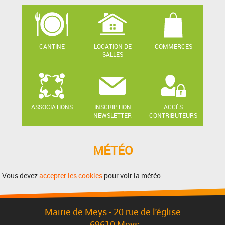
CANTINE
LOCATION DE
COMMERCES
SALLES
ASSOCIATIONS
INSCRIPTION
ACCÈS
NEWSLETTER
CONTRIBUTEURS
MÉTÉO
Vous devez
accepter les cookies
pour voir la météo.
Mairie de Meys - 20 rue de l'église
, 69610 Meys