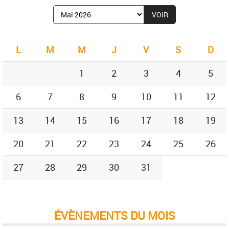
Afficher
le
mois
de
L
M
M
J
V
S
D
:
1
2
3
4
5
6
7
8
9
10
11
12
13
14
15
16
17
18
19
20
21
22
23
24
25
26
27
28
29
30
31
ÉVÈNEMENTS DU MOIS